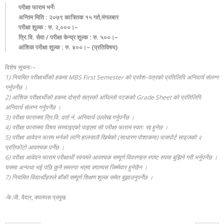
परीक्षा फाराम भर्नेः
अन्तिम मिति : २०७९ कात्र्तिक १५ गते,मंगलबार
परीक्षा शुल्क : रु. २,०००।–
त्रि.वि. सेवा / परीक्षा केन्द्र शुल्क : रु. ५००।–
आंशिक परीक्षा शुल्क : रु. ४००।– (प्रतिविषय)
विशेष सूचनाः–
1) नियमित परीक्षार्थीको हकमा MBS First Semester को प्रवेश–पत्रको प्रतिलिपि अनिवार्य संलग्न
गर्नुपर्नेछ ।
2) आंशिक परीक्षार्थीको हकमा दोस्रो सत्रको अघिल्लो पटकको Grade Sheet को प्रतिलिपि
अनिवार्य संलग्न गर्नुपर्नेछ ।
3) परीक्षा फाराममा त्रि.वि. दर्ता नं. अनिवार्य उल्लेख गर्नुपर्नेछ ।
4) परीक्षा फाराममा विषय सच्याइएको पाइएमा सो परीक्षा फाराम स्वतः रद्द हुनेछ ।
5) परीक्षा आवेदन फारम भर्नको लागि हालसालै खिचेको (साधारण पोशाकमा) पासपोर्ट साइजको २
प्रतिफोटो आवश्यक पर्नेछ ।
6) परीक्षा आवेदन फाराम परीक्षार्थी स्वयम्ले आवश्यक सम्पूर्ण विवरणहरु स्पष्ट रुपमा बुझिने गरी भर्नुपर्नेछ ।
यसमा अन्यथा भई पछि कुनै समस्या भएमा क्याम्पस जिम्मेवार हुनेछैन ।
7) नियमित विद्यार्थीहरुले बाँकी सम्पूर्ण शिक्षण शुल्क समेत बुझाउनुपर्नेछ ।
-के.जी. वैदार, क्याम्पस प्रमुख