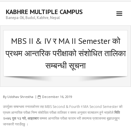
Skip
to
KABHRE MULTIPLE CAMPUS
content
Banepa-06, Budol, Kabhre, Nepal
MBS II & IV र MA II Semester को
प्रथम आन्तरिक परीक्षाको संशोधित तालिका
सम्बन्धी सूचना
By
Uddhav Shrestha
December 16, 2019
उपर्युक्त सम्बन्धमा स्नातकोत्तर तह MBS Second & Fourth र MA Second Semester को
प्रथम आन्तरिक परीक्षा निम्न संशोधित परीक्षा तालिका र समय अनुसार सञ्चालन हुने भएकोले
मिति
२०७६ पुस १३ गते, आइतबार
सम्ममा आन्तरिक परीक्षा फाराम भरी क्याम्पस प्रशासनमा बुझाउनुहुन
जानकारी गराउँदछु ।