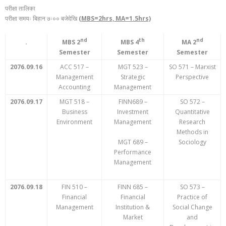
परीक्षा तालिका
परीक्षा समयः बिहान ७ः०० बजेदेखि
(MBS=2hrs, MA=1.5hrs)
nd
th
nd
.
MBS 2
MBS 4
MA 2
Semester
Semester
Semester
2076.09.16
ACC 517 –
MGT 523 –
SO 571 – Marxist
Management
Strategic
Perspective
Accounting
Management
2076.09.17
MGT 518 –
FINN689 –
SO 572 –
Business
Investment
Quantitative
Environment
Management
Research
Methods in
MGT 689 –
Sociology
Performance
Management
2076.09.18
FIN 510 –
FINN 685 –
SO 573 –
Financial
Financial
Practice of
Management
Institution &
Social Change
Market
and