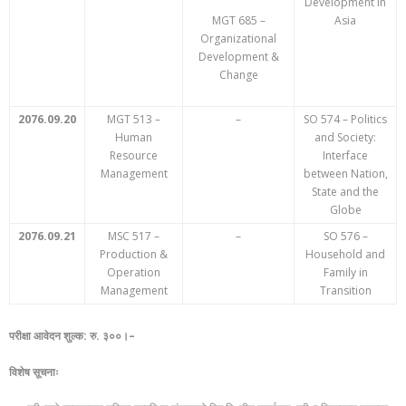
Development in
MGT 685 –
Asia
Organizational
Development &
Change
2076.09.20
MGT 513 –
–
SO 574 – Politics
Human
and Society:
Resource
Interface
Management
between Nation,
State and the
Globe
2076.09.21
MSC 517 –
–
SO 576 –
Production &
Household and
Operation
Family in
Management
Transition
परीक्षा आवेदन शुल्क: रु. ३००।–
विशेष सूचनाः