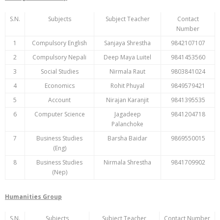
S.N.
Subjects
Subject Teacher
Contact
Number
1
Compulsory English
Sanjaya Shrestha
9842107107
2
Compulsory Nepali
Deep Maya Luitel
9841453560
3
Social Studies
Nirmala Raut
9803841024
4
Economics
Rohit Phuyal
9849579421
5
Account
Nirajan Karanjit
9841395535
6
Computer Science
Jagadeep
9841204718
Palanchoke
7
Business Studies
Barsha Baidar
9869550015
(Eng)
8
Business Studies
Nirmala Shrestha
9841709902
(Nep)
Humanities Group
S.N.
Subjects
Subject Teacher
Contact Number