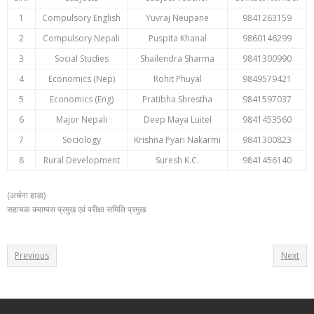
1
Compulsory English
Yuvraj Neupane
9841263159
2
Compulsory Nepali
Puspita Khanal
9860146299
3
Social Studies
Shailendra Sharma
9841300990
4
Economics (Nep)
Rohit Phuyal
9849579421
5
Economics (Eng)
Pratibha Shrestha
9841597037
6
Major Nepali
Deep Maya Luitel
9841453560
7
Sociology
Krishna Pyari Nakarmi
9841300823
8
Rural Development
Suresh K.C.
9841456140
(अर्चना हाडा)
सहायक क्याम्पस प्रमुख एवं परीक्षा समिति प्रमुख
Previous
Next