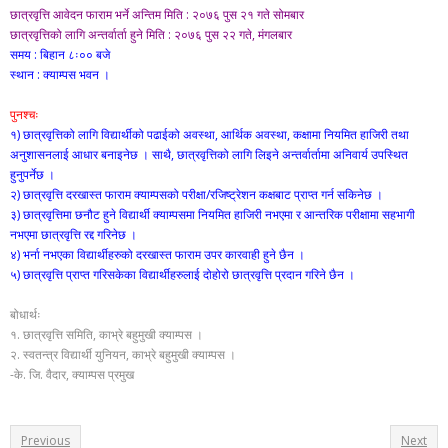
छात्रवृत्ति आवेदन फाराम भर्ने अन्तिम मिति : २०७६ पुस २१ गते सोमबार
छात्रवृत्तिको लागि अन्तर्वार्ता हुने मिति : २०७६ पुस २२ गते, मंगलबार
समय : बिहान ८ः०० बजे
स्थान : क्याम्पस भवन ।
पुनश्चः
१) छात्रवृत्तिको लागि विद्यार्थीको पढाईको अवस्था, आर्थिक अवस्था, कक्षामा नियमित हाजिरी तथा
अनुशासनलाई आधार बनाइनेछ । साथै, छात्रवृत्तिको लागि लिइने अन्तर्वार्तामा अनिवार्य उपस्थित
हुनुपर्नेछ ।
२) छात्रवृत्ति दरखास्त फाराम क्याम्पसको परीक्षा/रजिष्ट्रेशन कक्षबाट प्राप्त गर्न सकिनेछ ।
३) छात्रवृत्तिमा छनौट हुने विद्यार्थी क्याम्पसमा नियमित हाजिरी नभएमा र आन्तरिक परीक्षामा सहभागी
नभएमा छात्रवृत्ति रद्द गरिनेछ ।
४) भर्ना नभएका विद्यार्थीहरुको दरखास्त फाराम उपर कारवाही हुने छैन ।
५) छात्रवृत्ति प्राप्त गरिसकेका विद्यार्थीहरुलाई दोहोरो छात्रवृत्ति प्रदान गरिने छैन ।
बोधार्थः
१. छात्रवृत्ति समिति, काभ्रे बहुमुखी क्याम्पस ।
२. स्वतन्त्र विद्यार्थी युनियन, काभ्रे बहुमुखी क्याम्पस ।
-के. जि. वैदार, क्याम्पस प्रमुख
Previous
Next