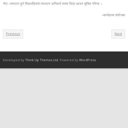
नोटः ल्यापटप हुने विद्यार्थीहरुले ल्यापटप अनिवार्य रुपमा लिएर आउन सूचित गरिन्छ ।
–कार्यक्रम संयोजक
Previous
Next
Developed by
Think Up Themes Ltd
. Powered by
WordPress
.