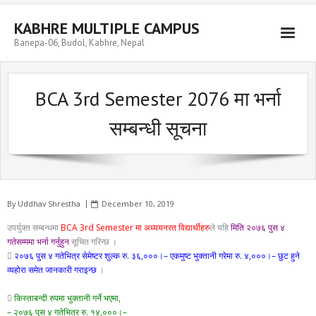
Skip
to
KABHRE MULTIPLE CAMPUS
content
Banepa-06, Budol, Kabhre, Nepal
BCA 3rd Semester 2076 मा भर्ना
सम्बन्धी सूचना
By
Uddhav Shrestha
December 10, 2019
उपर्युक्त सम्बन्धमा
BCA 3rd Semester मा अध्ययनरत विद्यार्थीहरु
ले यहि
मिति २०७६ पुस ४
गतेसम्ममा भर्ना गर्नुहुन
सूचित गरिन्छ ।

२०७६ पुस ४ गतेभित्र सेमेष्टर शुल्क रु. ३६,०००।– एकमुष्ट भुक्तानी गरेमा रु. ४,०००।– छुट हुने
व्यहोरा समेत जानकारी गराइन्छ
।

किस्ताबन्दी रुपमा भुक्तानी गर्ने भएमा,
– २०७६ पुस ४ गतेभित्र रु. १४,०००।–