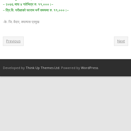
– २०७६ माघ ४ गतेभित्र रु. ११,०००।–
– त्रि.वि. परीक्षाको फाराम भर्ने समयमा रु. ११,०००।–
-के. जि. वैदार, क्याम्पस प्रमुख
Previous
Next
Developed by
Think Up Themes Ltd
. Powered by
WordPress
.