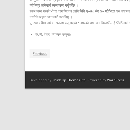
गतेभित्र अनिवार्य रकम जम्मा गर्नुपर्नेछ ।
रकम जम्मा गरेको भौचर प्रमाणितका लागि
मिति २०७८ जेठ ३० गतेभित्र
यस क्याम्
नगरिने व्यहोरा जानकारी गराउँदछु ।
पुनश्चः परीक्षा आवेदन फाराम रुजु भएको / नभएको सम्बन्धमा विद्यार्थीलाई SMS मार
के.जी. वैदार (क्याम्पस प्रमुख)
Previous
Developed by
Think Up Themes Ltd
. Powered by
WordPress
.