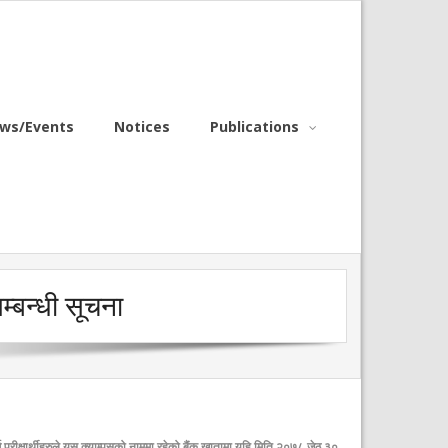
ws/Events
Notices
Publications
म्बन्धी सूचना
पूर्ण परीक्षार्थीहरुले यस क्याम्पसको नाममा रहेको बैंक खातामा यहि मिति २०७८ जेठ ३०