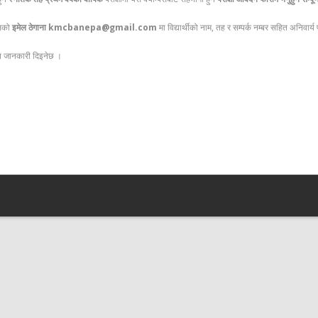
पसको
इमेल ठेगाना kmcbanepa@gmail.com
मा विद्यार्थीको नाम, तह र सम्पर्क नम्बर सहित अनिवार
्फत जानकारी दिइनेछ ।