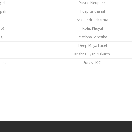
lish
Yuvraj Neupane
pali
Puspita Khanal
s
Shailendra Sharma
ep)
Rohit Phuyal
g)
Pratibha Shrestha
i
Deep Maya Luitel
Krishna Pyari Nakarmi
ment
Suresh K.C.