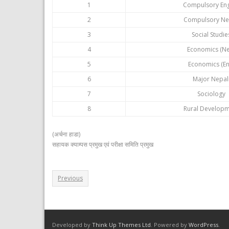
1
Compulsory Eng
2
Compulsory Ne
3
Social Studie
4
Economics (N
5
Economics (En
6
Major Nepal
7
Sociology
8
Rural Develop
(अर्चना हाडा)
सहायक क्याम्पस प्रमुख एवं परीक्षा समिति प्रमुख
Previous
Developed by
Think Up Themes Ltd
. Powered by
WordPress
.