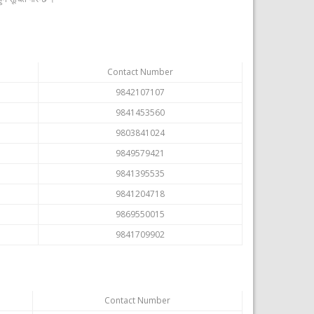
Contact Number
9842107107
9841453560
9803841024
9849579421
9841395535
9841204718
9869550015
9841709902
Contact Number