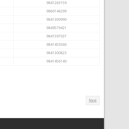
9841263159
9860146299
9841300990
9849579421
9841597037
9841453560
9841300823
9841456140
Next