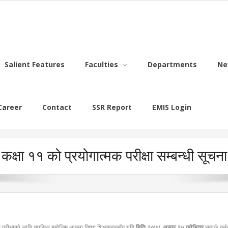
Salient Features
Faculties
Departments
Ne
Career
Contact
SSR Report
EMIS Login
कक्षा ११ को प्रयोगात्मक परीक्षा सम्बन्धी सूचना
ात्मक परीक्षाको लागि तपसिल बमोजिम आफ्ना विषय शिक्षकहरुसँग यहि
मिति २०७८ असार २५ गतेभित्र
सम्पर्क गर्