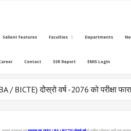
Salient Features
Faculties
Departments
Ne
Career
Contact
SSR Report
EMIS Login
/ BICTE) दोेस्रो वर्ष -2076 को परीक्षा फाराम
२०७६ सालमा सञ्चालन हुने
स्नातक तह (BBS / BA / BICTE) दोस्रो वर्ष
को वार्षिक परीक्षाका लागि यस क्याम