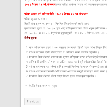
२०७६ वैशाख २४ गते, मंगलबार
सम्ममा परीक्षा आवेदन फाराम भरी क्याम्पस प्रशासनमा
परीक्षा फाराम भर्ने अन्तिम मिति : २०७६ वैशाख २४ गते, मंगलबार
परीक्षा शुल्क: रु. ८००।–
त्रिवि सेवा शुल्क: रु. ४००।– (नियमित विद्यार्थीहरुको लागि मात्र)
प्रयोगात्मक शुल्क: रु. ८००।– (एक भन्दा बढी प्रयोगात्मक विषय भएमा प्रतिविषय
(रु. ८००।– . रु. २७५।– त्रि.वि.मा बुझाउनुपर्ने + रु. ५२५।– मिति २०७४÷०२÷०९ ग
विशेष सूचना:
तीन वर्षे स्नातक तहमा २०७० सालमा प्रथम वर्ष पहिलो पटक परीक्षा दिएका विद्य
परीक्षा फाराममा त्रिवि रजिष्ट्रेशन नं. अनिवार्य रुपमा उल्लेख गर्नुपर्नेछ ।
नियमित विद्यार्थीहरुले स्नातक तह प्रथम वर्ष प्रथम पटक परीक्षा दिएको सिम्बोल नं
आंशिक विद्यार्थीहरूले यसभन्दा अघि स्नातक तह दोस्रो वर्षको परीक्षा दिएको सिम्ब
परीक्षा आवेदन फारम भर्नको लागि हालसालै खिचेको (साधारण पोशाकमा) पासपोर
परीक्षा आवेदन फाराम परीक्षार्थी स्वयम्ले आवश्यक सम्पूर्ण विवरणहरु स्पष्ट रुपम
नियमित विद्यार्थीहरुले बाँकी सम्पूर्ण शिक्षण शुल्क समेत बुझाउनुपर्नेछ ।
के.जि. वैदार, क्याम्पस प्रमुख
Previous